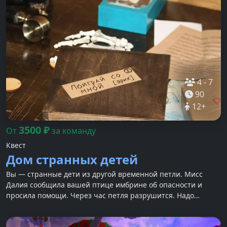
4
-
7
90
12
+
3500
₽
От
за команду
Квест
Дом странных детей
Вы — странные дети из другой временной петли. Мисс
Далия сообщила вашей птице имбрине об опасности и
просила помощи. Через час петля разрушится. Надо
торопиться.