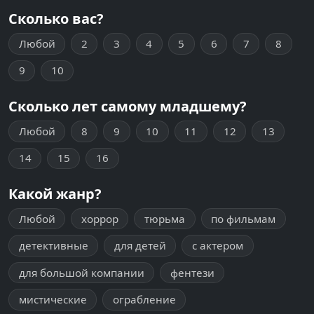
Сколько вас?
Любой
2
3
4
5
6
7
8
9
10
Сколько лет самому младшему?
Любой
8
9
10
11
12
13
14
15
16
Какой жанр?
Любой
хоррор
тюрьма
по фильмам
детективные
для детей
с актером
для большой компании
фентези
мистические
ограбление