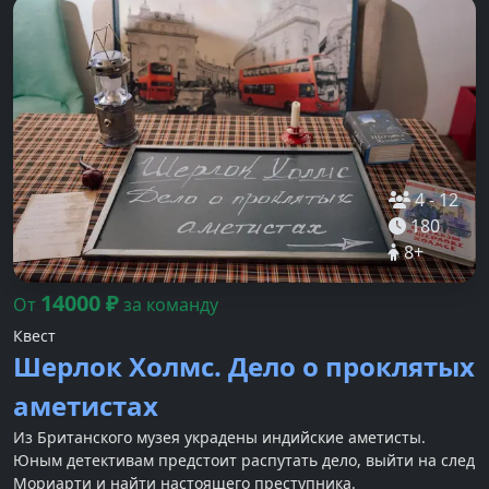
4
-
12
180
8
+
14000
₽
От
за команду
Квест
Шерлок Холмс. Дело о проклятых
аметистах
Из Британского музея украдены индийские аметисты.
Юным детективам предстоит распутать дело, выйти на след
Мориарти и найти настоящего преступника.