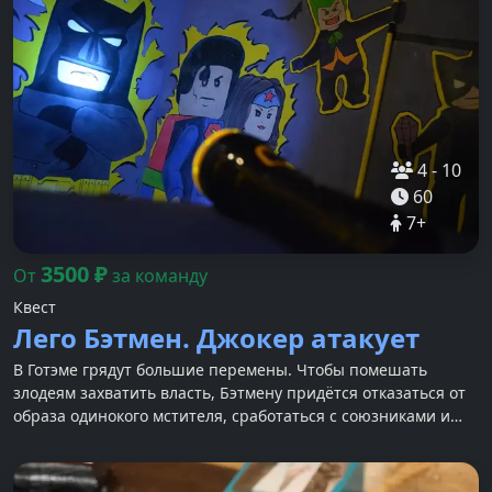
4
-
10
60
7
+
3500
₽
От
за команду
Квест
Лего Бэтмен. Джокер атакует
В Готэме грядут большие перемены. Чтобы помешать
злодеям захватить власть, Бэтмену придётся отказаться от
образа одинокого мстителя, сработаться с союзниками и
спасти город!