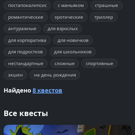
постапокалипсис
с маньяком
страшные
романтические
эротические
триллер
антуражные
для взрослых
для корпоратива
для новичков
для подростков
для школьников
нестандартные
сложные
спортивные
экшен
на день рождения
Найдено
8 квестов
Все квесты