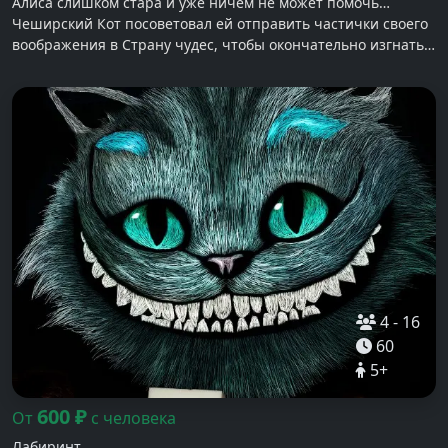
Алиса слишком стара и уже ничем не может помочь…
Чеширский Кот посоветовал ей отправить частички своего
воображения в Страну чудес, чтобы окончательно изгнать
Красную Королеву.
4
-
16
60
5
+
600
₽
От
с человека
Лабиринт