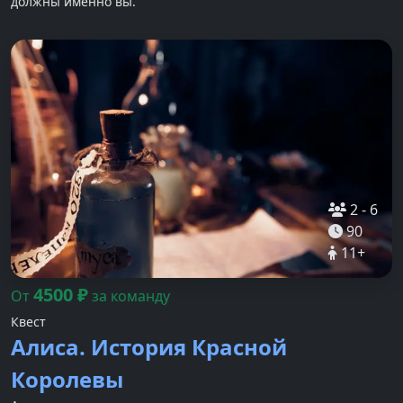
должны именно вы.
2
-
6
90
11
+
4500
₽
От
за команду
Квест
Алиса. История Красной
Королевы