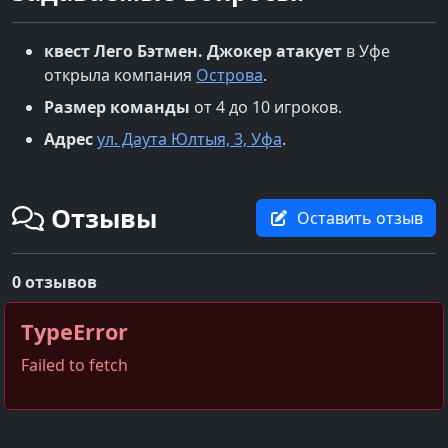
квест
Лего Бэтмен. Джокер атакует
в
Уфе
открыла компания
Острова
.
Размер команды
от 4 до 10 игроков.
Адрес
ул. Даута Юлтыя, 3, Уфа
.
Отзывы
Оставить отзыв
0 отзывов
TypeError
Failed to fetch