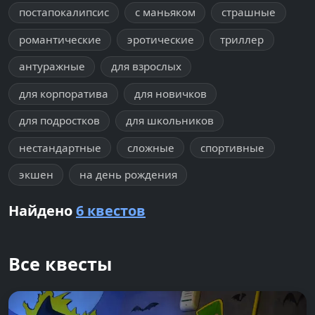
постапокалипсис
с маньяком
страшные
романтические
эротические
триллер
антуражные
для взрослых
для корпоратива
для новичков
для подростков
для школьников
нестандартные
сложные
спортивные
экшен
на день рождения
Найдено
6 квестов
Все квесты