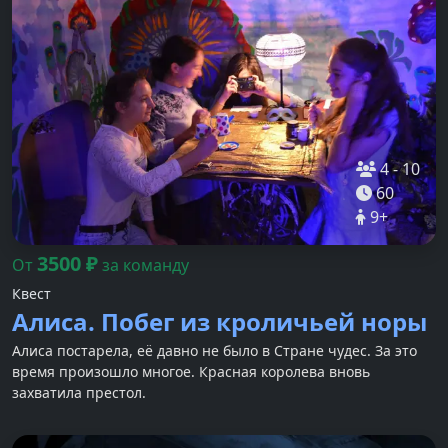
4
-
10
60
9
+
3500
₽
От
за команду
Квест
Алиса. Побег из кроличьей норы
Алиса постарела, её давно не было в Стране чудес. За это
время произошло многое. Красная королева вновь
захватила престол.