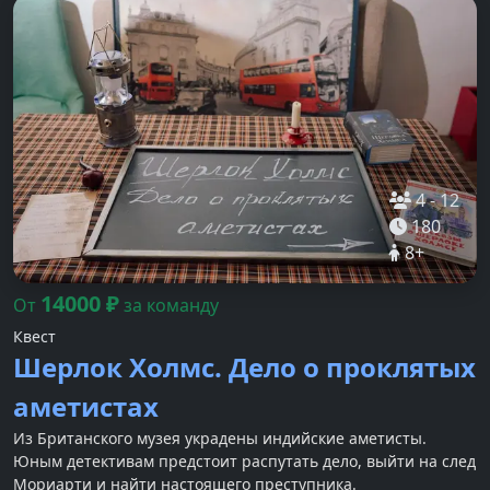
4
-
12
180
8
+
14000
₽
От
за команду
Квест
Шерлок Холмс. Дело о проклятых
аметистах
Из Британского музея украдены индийские аметисты.
Юным детективам предстоит распутать дело, выйти на след
Мориарти и найти настоящего преступника.