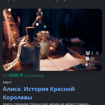
2
-
6
90
11
+
4500
₽
От
за команду
Квест
Алиса. История Красной
Королевы
Алиса слишком стара и уже ничем не может помочь…