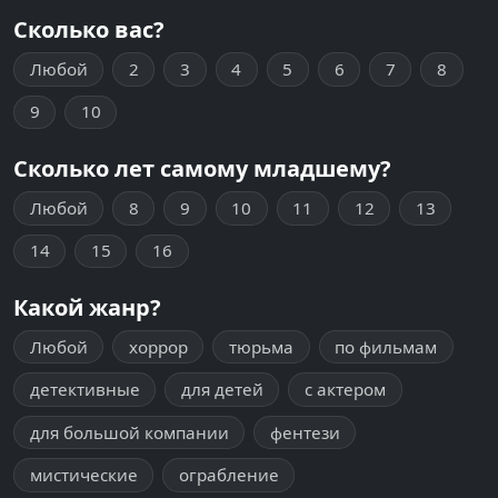
Сколько вас?
Любой
2
3
4
5
6
7
8
9
10
Сколько лет самому младшему?
Любой
8
9
10
11
12
13
14
15
16
Какой жанр?
Любой
хоррор
тюрьма
по фильмам
детективные
для детей
с актером
для большой компании
фентези
мистические
ограбление