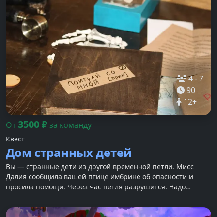
4
-
7
90
12
+
3500
₽
От
за команду
Квест
Дом странных детей
Вы — странные дети из другой временной петли. Мисс
Далия сообщила вашей птице имбрине об опасности и
просила помощи. Через час петля разрушится. Надо
торопиться.