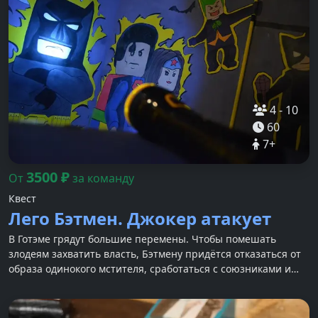
4
-
10
60
7
+
3500
₽
От
за команду
Квест
Лего Бэтмен. Джокер атакует
В Готэме грядут большие перемены. Чтобы помешать
злодеям захватить власть, Бэтмену придётся отказаться от
образа одинокого мстителя, сработаться с союзниками и
спасти город!