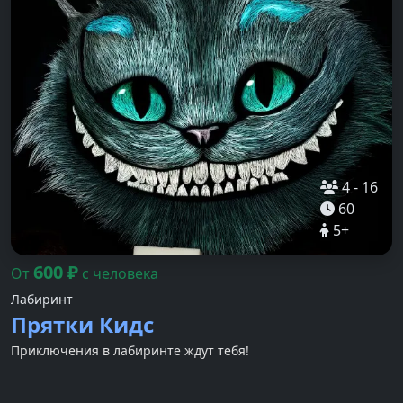
4
-
16
60
5
+
600
₽
От
с человека
Лабиринт
Прятки Кидс
Приключения в лабиринте ждут тебя!