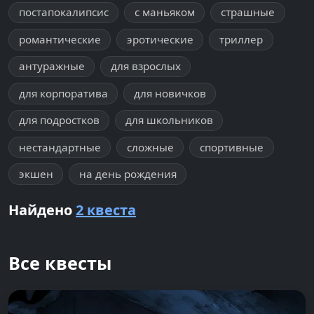
постапокалипсис
с маньяком
страшные
романтические
эротические
триллер
антуражные
для взрослых
для корпоратива
для новичков
для подростков
для школьников
нестандартные
сложные
спортивные
экшен
на день рождения
Найдено
2 квеста
Все квесты