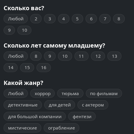
Сколько вас?
Любой
2
3
4
5
6
7
8
9
10
Сколько лет самому младшему?
Любой
8
9
10
11
12
13
14
15
16
Какой жанр?
Любой
хоррор
тюрьма
по фильмам
детективные
для детей
с актером
для большой компании
фентези
мистические
ограбление