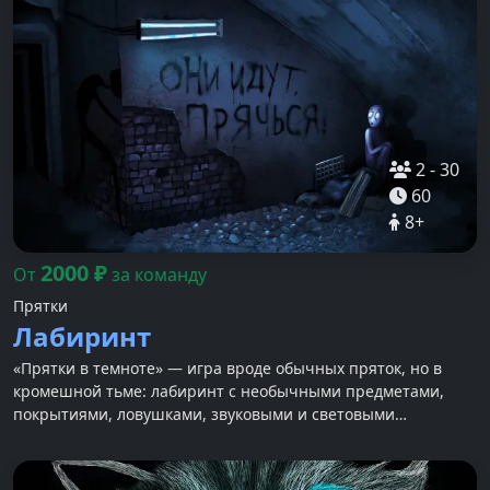
2
-
30
60
8
+
2000
₽
От
за команду
Прятки
Лабиринт
«Прятки в темноте» — игра вроде обычных пряток, но в
кромешной тьме: лабиринт с необычными предметами,
покрытиями, ловушками, звуковыми и световыми
спецэффектами.