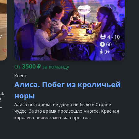
7
4
-
10
60
9
+
3500
₽
От
за команду
Квест
Алиса. Побег из кроличьей
и.
норы
б
Алиса постарела, её давно не было в Стране
чудес. За это время произошло многое. Красная
королева вновь захватила престол.