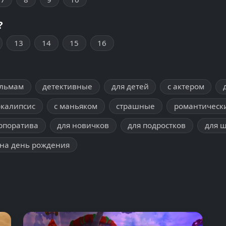
?
13
14
15
16
ильмам
детективные
для детей
с актером
окалипсис
с маньяком
страшные
романтическ
рпоратива
для новичков
для подростков
для 
на день рождения