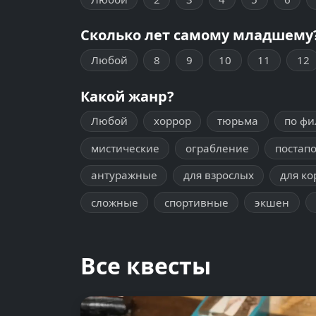
Сколько лет самому младшему
Любой
8
9
10
11
12
Какой жанр?
Любой
хоррор
тюрьма
по ф
мистические
ограбление
постап
антуражные
для взрослых
для ко
сложные
спортивные
экшен
Все квесты