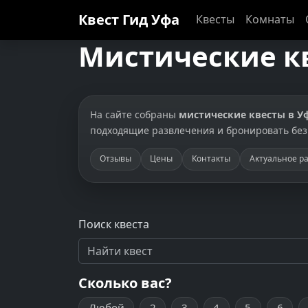
Квест Гид
Уфа
Квесты
Комнаты
Мистические к
На сайте собраны
мистические квесты в У
подходящие развлечения и бронировать без
Отзывы
Цены
Контакты
Актуальное р
Поиск квеста
Сколько вас?
Любой
2
3
4
5
6