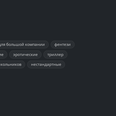
для большой компании
фентези
ие
эротические
триллер
школьников
нестандартные