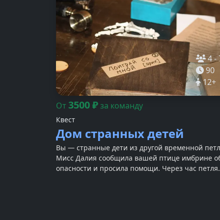
4
-
90
12
+
3500
₽
От
за команду
Квест
Дом странных детей
Вы — странные дети из другой временной петл
Мисс Далия сообщила вашей птице имбрине о
опасности и просила помощи. Через час петля
разрушится. Надо торопиться.