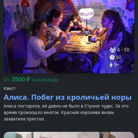
4
-
10
60
9
+
3500
₽
От
за команду
Квест
Алиса. Побег из кроличьей норы
Алиса постарела, её давно не было в Стране чудес. За это
время произошло многое. Красная королева вновь
захватила престол.