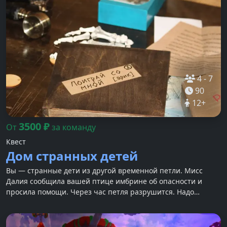
4
-
7
90
12
+
3500
₽
От
за команду
Квест
Дом странных детей
Вы — странные дети из другой временной петли. Мисс
Далия сообщила вашей птице имбрине об опасности и
просила помощи. Через час петля разрушится. Надо
торопиться.