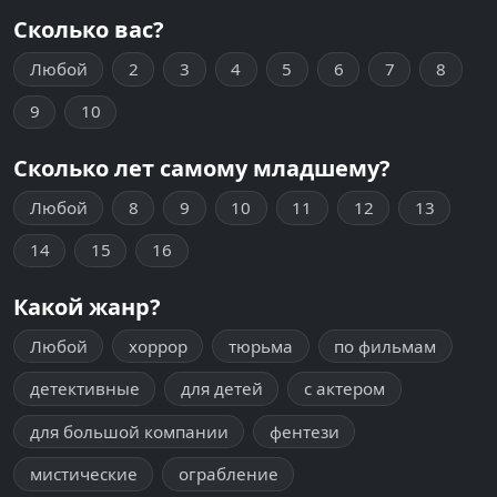
Сколько вас?
Любой
2
3
4
5
6
7
8
9
10
Сколько лет самому младшему?
Любой
8
9
10
11
12
13
14
15
16
Какой жанр?
Любой
хоррор
тюрьма
по фильмам
детективные
для детей
с актером
для большой компании
фентези
мистические
ограбление