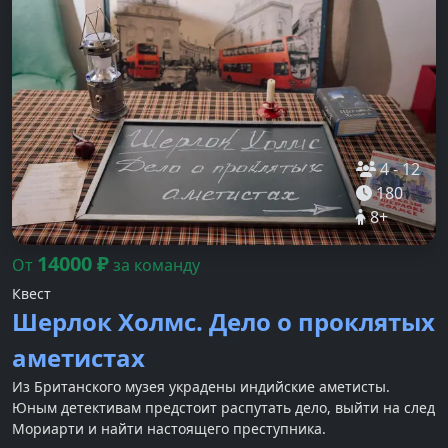
4
-
12
180
8
+
14000
₽
От
за команду
Квест
Шерлок Холмс. Дело о проклятых
аметистах
Из Британского музея украдены индийские аметисты.
Юным детективам предстоит распутать дело, выйти на след
Мориарти и найти настоящего преступника.