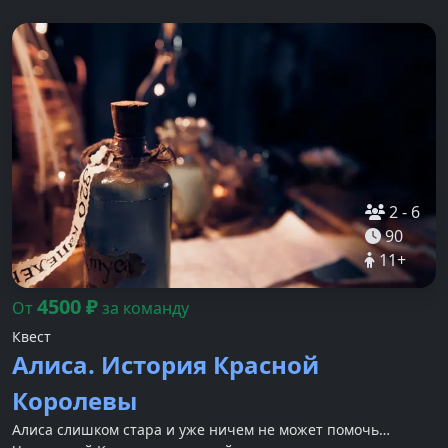
2
-
6
90
11
+
4500
₽
От
за команду
Квест
Алиса. История Красной
Королевы
Алиса слишком стара и уже ничем не может помочь…