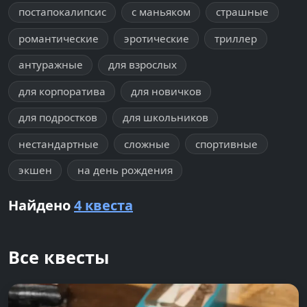
постапокалипсис
с маньяком
страшные
романтические
эротические
триллер
антуражные
для взрослых
для корпоратива
для новичков
для подростков
для школьников
нестандартные
сложные
спортивные
экшен
на день рождения
Найдено
4 квеста
Все квесты